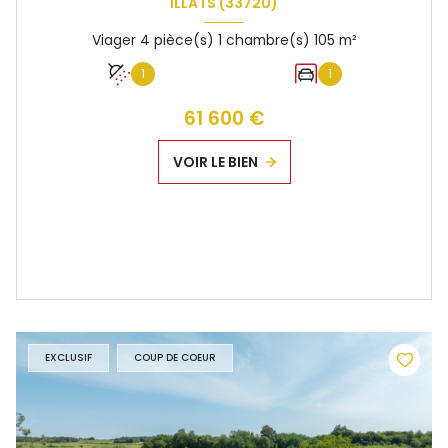
ILLATS (33720)
Viager 4 pièce(s) 1 chambre(s) 105 m²
1
1
61 600 €
VOIR LE BIEN
EXCLUSIF
COUP DE COEUR