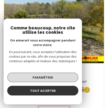
Comme beaucoup, notre site
utilise les cookies
On aimerait vous accompagner pendant
votre visite.
En poursuivant, vous acceptez l'utilisation des
cookies par ce site, afin de vous proposer des
contenus adaptés et réaliser des statistiques !
TARGON (33760)
PARAMÉTRER
Maison 4 pièce(s) 3 chambre(s) 99 m²
1
4218 m²
1
TOUT ACCEPTER
222 700 €