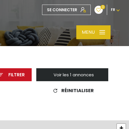
0
SE CONNECTER
FR
MENU
FILTRER
Voir les
1
annonces
RÉINITIALISER
+