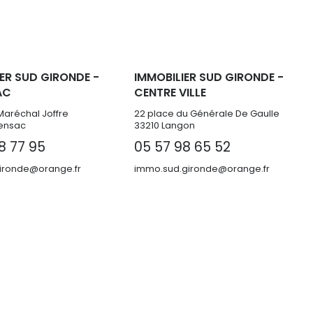
ER SUD GIRONDE -
IMMOBILIER SUD GIRONDE -
AC
CENTRE VILLE
Maréchal Joffre
22 place du Générale De Gaulle
ensac
33210 Langon
8 77 95
05 57 98 65 52
ronde@orange.fr
immo.sud.gironde@orange.fr