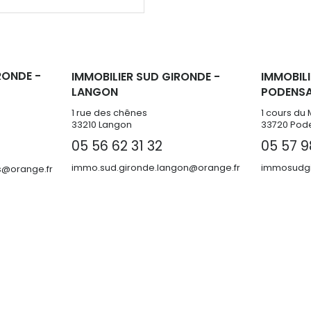
RONDE -
IMMOBILIER SUD GIRONDE -
IMMOBILI
LANGON
PODENS
1 rue des chênes
1 cours du 
33210 Langon
33720 Pod
05 56 62 31 32
05 57 9
immo.sud.gironde.langon@orange.fr
immosudgi
@orange.fr