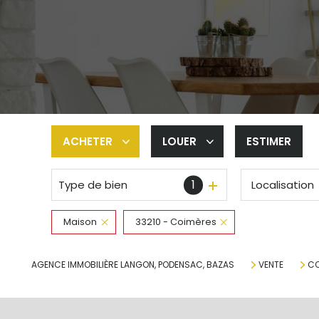
ACHETER
LOUER
ESTIMER
1
Type de bien
Localisation
De l'ancien
à l'année
De l'immo pro
De l'immo pro
Maison
33210 - Coimères
AGENCE IMMOBILIÈRE LANGON, PODENSAC, BAZAS
VENTE
CO