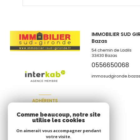
IMMOBILIER SUD GI
Bazas
54 chemin de Ladils
33430
Bazas
0556650068
immosudgironde.bazas
ADHÉRENTS
Nous adhérons
Comme beaucoup, notre site
utilise les cookies
On aimerait vous accompagner pendant
votre visite.