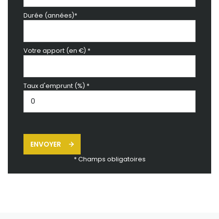
Durée (années)*
Votre apport (en €) *
Taux d'emprunt (%) *
ENVOYER
* Champs obligatoires