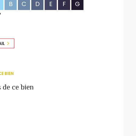
B
C
D
E
F
G
AIL
E BIEN
 de ce bien