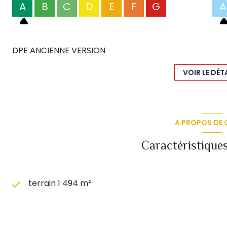
A
B
C
D
E
F
G
A
DPE ANCIENNE VERSION
VOIR LE DÉT
A PROPOS DE C
Caractéristiques
terrain 1 494 m²