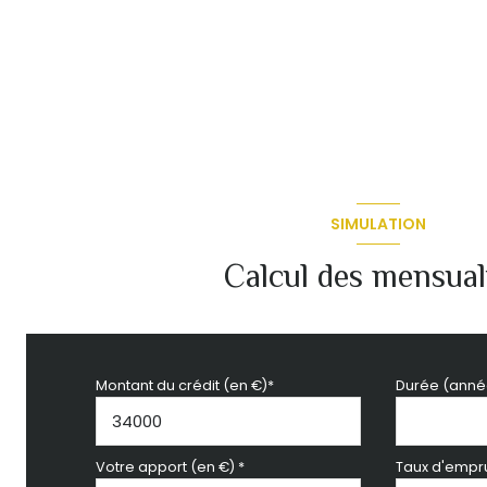
SIMULATION
Calcul des mensual
Montant du crédit (en €)*
Durée (anné
Votre apport (en €) *
Taux d'empru