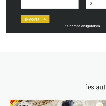
ENVOYER
* Champs obligatoires
les au
EXCLUSIF