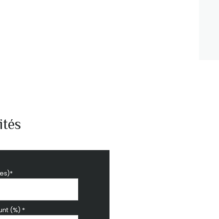
ités
es)*
nt (%) *