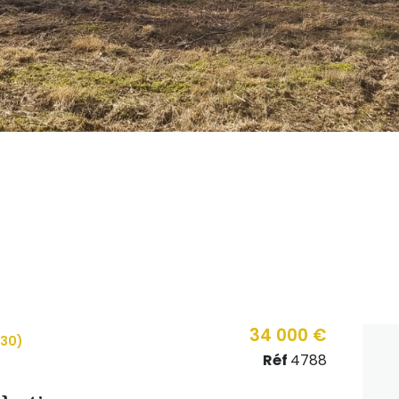
34 000 €
430)
Réf
4788