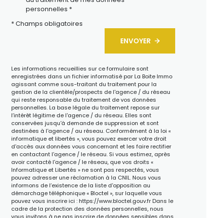
personnelles *
* Champs obligatoires
ENVOYER
Les informations recueillies sur ce formulaire sont
enregistrées dans un fichier informatisé par La Boite Immo
agissant comme sous-traitant du traitement pour la
gestion de la clientèle/prospects de l'agence / du réseau
qui reste responsable du traitement de vos données
personnelles. La base légale du traitement repose sur
l’intérêt légitime de l'agence / du réseau. Elles sont
conservées jusqu'à demande de suppression et sont
destinées à l'agence / au réseau. Conformément à la loi «
informatique et libertés », vous pouvez exercer votre droit
d'accès aux données vous concernant et les faire rectifier
en contactant l'agence / le réseau. Si vous estimez, après
avoir contacté l'agence / le réseau, que vos droits «
Informatique et Libertés » ne sont pas respectés, vous
pouvez adresser une réclamation à la CNIL. Nous vous
informons de l’existence de la liste d'opposition au
démarchage téléphonique « Bloctel », sur laquelle vous
pouvez vous inscrire ici :
https://www.bloctel.gouv.fr
Dans le
cadre de la protection des données personnelles, nous
vous invitons à ne pas inscrire de données sensibles dans