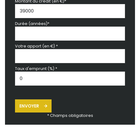
Montant du crédit (en €)*
Durée (années)*
Votre apport (en €) *
Taux d'emprunt (%) *
ENVOYER
* Champs obligatoires