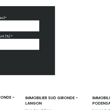
es)*
nt (%) *
RONDE -
IMMOBILIER SUD GIRONDE -
IMMOBILI
LANGON
PODENS