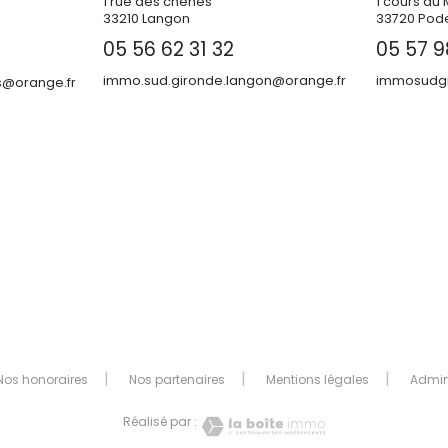
1 rue des chênes
1 cours du 
33210 Langon
33720 Pod
05 56 62 31 32
05 57 9
immo.sud.gironde.langon@orange.fr
immosudgi
@orange.fr
Nos honoraires
Nos partenaires
Mentions légales
Admi
Réalisé par :