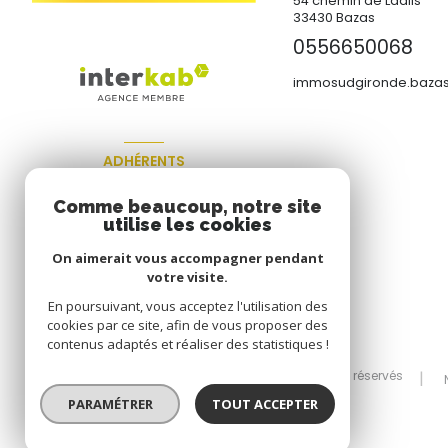
54 chemin de Ladils
33430
Bazas
0556650068
immosudgironde.bazas
ADHÉRENTS
Nous adhérons
Comme beaucoup, notre site
utilise les cookies
On aimerait vous accompagner pendant
votre visite.
En poursuivant, vous acceptez l'utilisation des
cookies par ce site, afin de vous proposer des
contenus adaptés et réaliser des statistiques !
© 2026 | Tous droits réservés
PARAMÉTRER
TOUT ACCEPTER