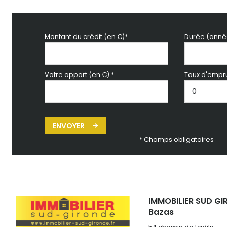
Montant du crédit (en €)*
Durée (anné
Votre apport (en €) *
Taux d'empru
ENVOYER
* Champs obligatoires
IMMOBILIER SUD GI
Bazas