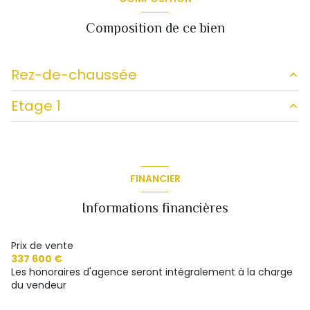
Composition de ce bien
Rez-de-chaussée
Etage 1
chambre
14 m²
cuisine
25 m²
chambre
12 m²
salle a manger
24 m²
pièce à aménager
50 m²
FINANCIER
souillarde
15 m²
chambre
18 m²
Informations financières
salle d'eau
6 m²
cave
8 m²
Prix de vente
WC
m²
337 600 €
Les honoraires d'agence seront intégralement à la charge
entrée
33 m²
du vendeur