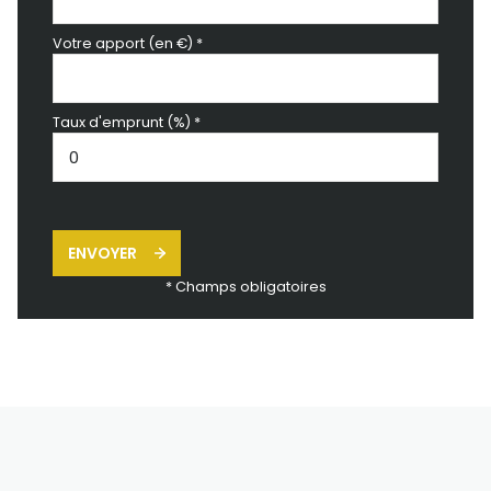
Votre apport (en €) *
Taux d'emprunt (%) *
ENVOYER
* Champs obligatoires