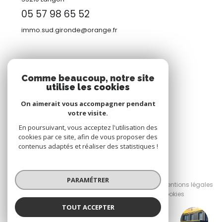
05 57 98 65 52
immo.sud.gironde@orange.fr
ADHÉRENTS
Comme beaucoup, notre site
utilise les cookies
Nous adhérons
On aimerait vous accompagner pendant
votre visite.
En poursuivant, vous acceptez l'utilisation des
cookies par ce site, afin de vous proposer des
contenus adaptés et réaliser des statistiques !
© 2026 | Tous droits réservés
PARAMÉTRER
Nos honoraires
Nos partenaires
Mentions légales
Admin
Politique RGPD
Cookies
TOUT ACCEPTER
Réalisé par :
IMMOBILIER SUD GIRONDE - Langon