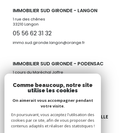
IMMOBILIER SUD GIRONDE - LANGON
1 rue des chênes
33210 Langon
05 56 62 31 32
immo.sud.gironde.langon@orange.fr
IMMOBILIER SUD GIRONDE - PODENSAC
1 cours du Maréchal Joffre
33720 Podensac
Comme beaucoup, notre site
05 57 98 77 95
utilise les cookies
immosudgironde@orange.fr
On aimerait vous accompagner pendant
votre visite.
En poursuivant, vous acceptez l'utilisation des
IMMOBILIER SUD GIRONDE - CENTRE VILLE
cookies par ce site, afin de vous proposer des
22 place du Générale De Gaulle
contenus adaptés et réaliser des statistiques !
33210 Langon