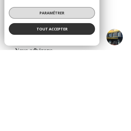
05 57 98 65 52
PARAMÉTRER
immo.sud.gironde@orange.fr
TOUT ACCEPTER
IMMOBILIER SUD GIRONDE - Langon
ADHÉRENTS
Agence
Nous adhérons
© 2026 | Tous droits réservés
Nos honoraires
Nos partenaires
Mentions légales
Admin
Politique RGPD
Cookies
Réalisé par :