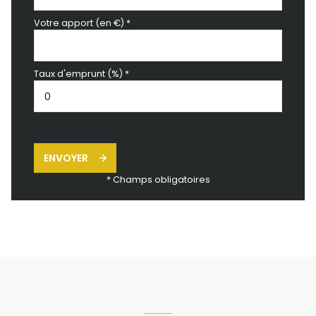
Votre apport (en €) *
Taux d'emprunt (%) *
ENVOYER
* Champs obligatoires