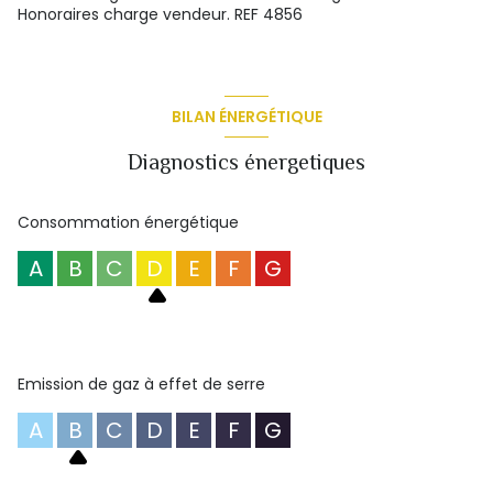
Honoraires charge vendeur. REF 4856
BILAN ÉNERGÉTIQUE
Diagnostics énergetiques
Consommation énergétique
A
B
C
D
E
F
G
Emission de gaz à effet de serre
A
B
C
D
E
F
G