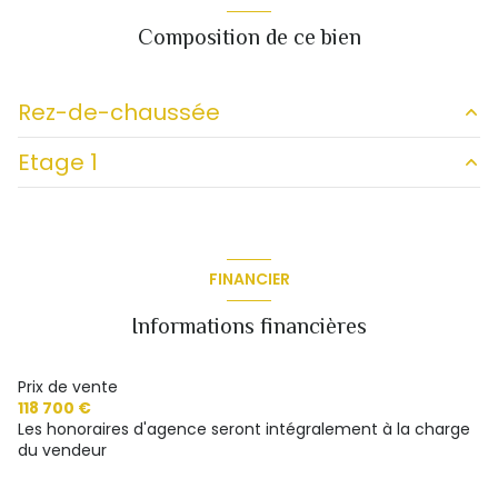
Composition de ce bien
Rez-de-chaussée
Etage 1
buanderie
4.41 m²
salon/sejour
26.21 m²
bureau
7 m²
WC
1.03 m²
degagement
6 m²
FINANCIER
garage
12.35 m²
chambre
9 m²
Informations financières
chambre
13.51 m²
salle d'eau
7 m²
Prix de vente
118 700 €
WC
1.36 m²
Les honoraires d'agence seront intégralement à la charge
du vendeur