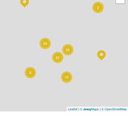
2
39
26
62
8
10
Leaflet
|
©
Maps
|
© OpenStreetMap
Jawg