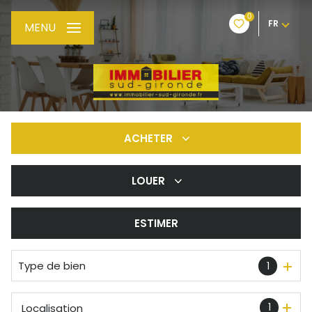
0
FR
MENU
ACHETER
LOUER
De l'ancien
De l'immo pro
ESTIMER
à l'année
De l'immo pro
Type de bien
1
1
Localisation