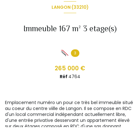
LANGON (33210)
Immeuble 167 m² 3 etage(s)
3
265 000 €
Réf
4764
Emplacement numéro un pour ce très bel immeuble situé
au coeur du centre viille de Langon. Il se compose en RDC
d'un local commercial indépendant actuellement libre,
d'une entrée privative desservant un appartement élevé
sur deux étages composé en RDC d'une sas donnant
accès à une cave et wc, magnifique escalier en pierre, au
premier étage un salon séjour salle à manger lumineux,