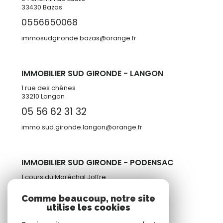
33430
Bazas
0556650068
immosudgironde.bazas@orange.fr
IMMOBILIER SUD GIRONDE - LANGON
1 rue des chênes
33210 Langon
05 56 62 31 32
immo.sud.gironde.langon@orange.fr
IMMOBILIER SUD GIRONDE - PODENSAC
1 cours du Maréchal Joffre
33720 Podensac
Comme beaucoup, notre site
05 57 98 77 95
utilise les cookies
immosudgironde@orange.fr