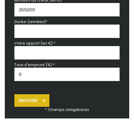
Montant du crédit (en €)*
Durée (années)*
Votre apport (en €) *
Taux d'emprunt (%) *
ENVOYER
* Champs obligatoires