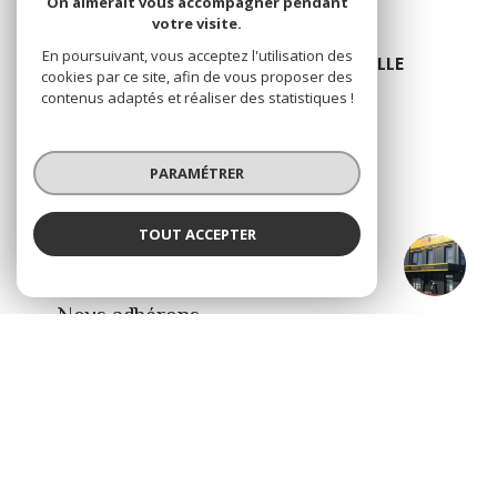
On aimerait vous accompagner pendant
votre visite.
En poursuivant, vous acceptez l'utilisation des
IMMOBILIER SUD GIRONDE - CENTRE VILLE
cookies par ce site, afin de vous proposer des
22 place du Générale De Gaulle
contenus adaptés et réaliser des statistiques !
33210 Langon
05 57 98 65 52
PARAMÉTRER
immo.sud.gironde@orange.fr
TOUT ACCEPTER
IMMOBILIER SUD GIRONDE - Langon
ADHÉRENTS
Agence
Nous adhérons