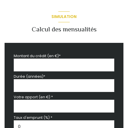
SIMULATION
Calcul des mensualités
Montant du crédit (en €)*
Durée (années)*
Votre apport (en €) *
Taux d'emprunt (%) *