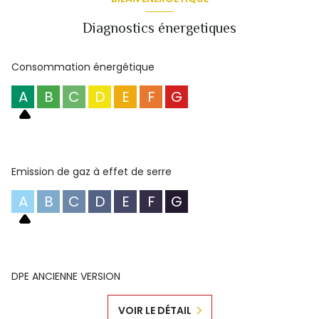
Diagnostics énergetiques
Consommation énergétique
A
B
C
D
E
F
G
Emission de gaz à effet de serre
A
B
C
D
E
F
G
DPE ANCIENNE VERSION
VOIR LE DÉTAIL