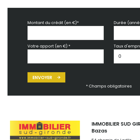
Montant du crédit (en €)*
Durée (anné
Votre apport (en €) *
Taux d'empru
ENVOYER
* Champs obligatoires
IMMOBILIER SUD GI
Bazas