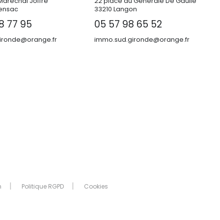
Maréchal Joffre
22 place du Générale De Gaulle
ensac
33210 Langon
8 77 95
05 57 98 65 52
ronde@orange.fr
immo.sud.gironde@orange.fr
n
Politique RGPD
Cookies