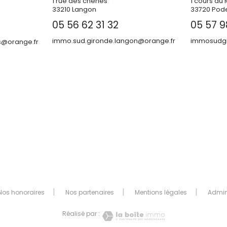
1 rue des chênes
1 cours du 
33210 Langon
33720 Pod
05 56 62 31 32
05 57 9
immo.sud.gironde.langon@orange.fr
immosudgi
@orange.fr
Nos honoraires
Nos partenaires
Mentions légales
Admi
Réalisé par :