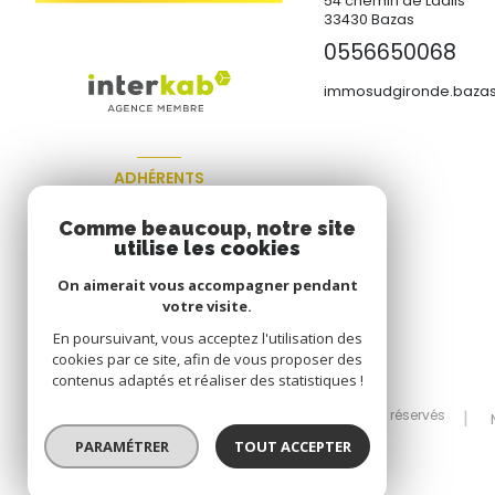
54 chemin de Ladils
33430
Bazas
0556650068
immosudgironde.bazas
ADHÉRENTS
Nous adhérons
Comme beaucoup, notre site
utilise les cookies
On aimerait vous accompagner pendant
votre visite.
En poursuivant, vous acceptez l'utilisation des
cookies par ce site, afin de vous proposer des
contenus adaptés et réaliser des statistiques !
© 2026 | Tous droits réservés
PARAMÉTRER
TOUT ACCEPTER