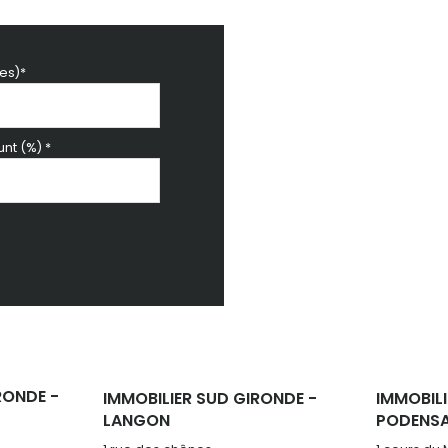
es)*
nt (%) *
RONDE -
IMMOBILIER SUD GIRONDE -
IMMOBILI
LANGON
PODENS