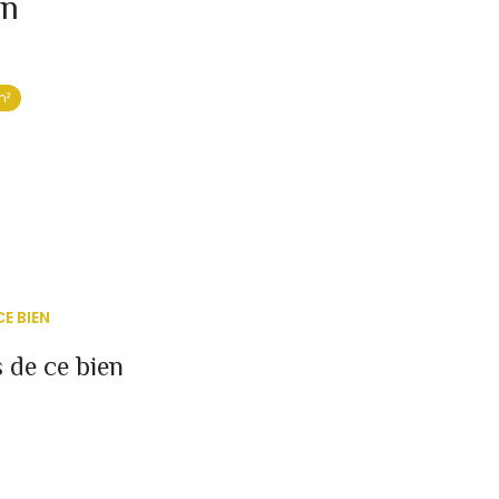
in
m²
E BIEN
 de ce bien