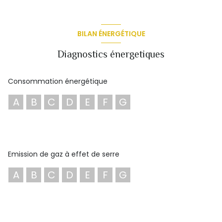
BILAN ÉNERGÉTIQUE
Diagnostics énergetiques
Consommation énergétique
A
B
C
D
E
F
G
Emission de gaz à effet de serre
A
B
C
D
E
F
G