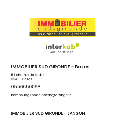
sas
2 m²
WC
1.67 m²
balcon
4.25 m²
IMMOBILIER SUD GIRONDE - Bazas
54 chemin de Ladils
33430
Bazas
0556650068
immosudgironde.bazas@orange.fr
IMMOBILIER SUD GIRONDE - LANGON