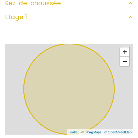
Rez-de-chaussée
Etage 1
HALL ENTREE RDC
7 m²
entrée dégagement Bureau Accueil
29.11 m²
bureau
18.80 m²
+
bureau
18.80 m²
−
bureau
12.01 m²
bureau
14.35 m²
bureau
14.85 m²
salle de réunion
56.68 m²
rangement
7.35 m²
rangement
11.22 m²
cuisine
7.17 m²
Leaflet
|
©
Maps
|
© OpenStreetMap
Jawg